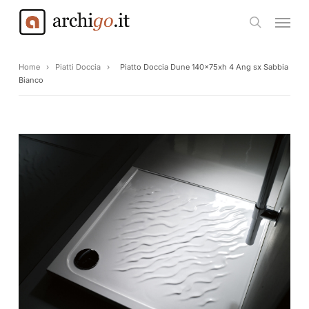
Skip
Menu
to
search
main
content
Home
›
Piatti Doccia
›
Piatto Doccia Dune 140x75xh 4 Ang sx Sabbia
Bianco