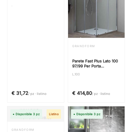
.
GRANDFORM
Parete Fast Plus Lato 100
97/99 Per Porta
Scorrevole Trasp/Silver
L.100
Premontato
€ 31,72
€ 414,80
/ pz · listino
/ pz · listino
IMMAGINE
● Disponibile 3 pz
Listino
● Disponibile 3 pz
NON DISPONIBILE
GRANDFORM