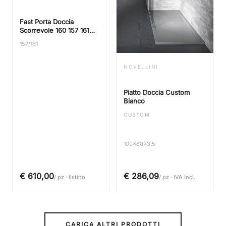
Fast Porta Doccia
Scorrevole 160 157 161
Trasp Silver Reversibile
157/161
NOVELLINI
Piatto Doccia Custom
Bianco
CUSTOM
100x80x3.5
€ 610,00
€ 286,09
/ pz · listino
/ pz · IVA incl.
CARICA ALTRI PRODOTTI