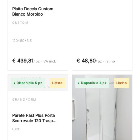
Piatto Doccia Custom
Bianco Morbido
CUSTOM
120x80x3.5
€ 439,81
€ 48,80
/ pz · IVA incl.
/ pz · listino
IMMAGINE
● Disponibile 5 pz
Listino
● Disponibile 4 pz
Listino
NON DISPONIBILE
GRANDFORM
Parete Fast Plus Porta
Scorrevole 120 Trasp
Silver Premontato
L.120