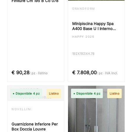
Finiture Cm 195 B Co 078
GRANDFORM
Minipiscina Happy Spa
A400 Base U I Interno
Bianco Filtro Cartuccia
HAPPY 2026
230 Pannelli Color Legno
Chiaro Sbiancato
192X192XH.78
€ 90,28
€ 7.808,00
/ pz · listino
/ pz · IVA incl.
IMMAGINE
● Disponibile 4 pz
Listino
● Disponibile 4 pz
Listino
NON DISPONIBILE
NOVELLINI
Guarnizione Inferiore Per
Box Doccia Louvre