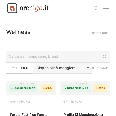
Skip
Menu
to
search
main
content
Wellness
16 prodotti
16 prodotti
FILTRA
IMMAGINE
IMMAGINE
● Disponibile 6 pz
Listino
● Disponibile 5 pz
Listino
NON DISPONIBILE
NON DISPONIBILE
GRANDFORM
GRANDFORM
Parete Fast Plus Parete
Profilo Di Maggiorazione