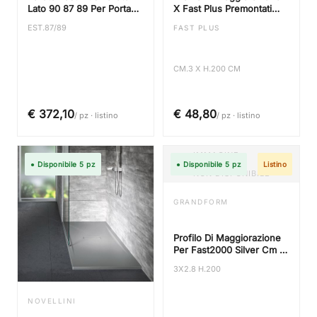
Lato 90 87 89 Per Porta
X Fast Plus Premontati
Scorrevole Trasp Silver
Silver Cm 3×2
EST.87/89
FAST PLUS
Premontato
CM.3 X H.200 CM
€ 372,10
€ 48,80
/ pz · listino
/ pz · listino
IMMAGINE
● Disponibile 5 pz
● Disponibile 5 pz
Listino
NON DISPONIBILE
GRANDFORM
Profilo Di Maggiorazione
Per Fast2000 Silver Cm 3
X H 200 Cm X Modelli
3X2.8 H.200
Non Premontati
NOVELLINI