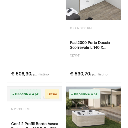
GRANDFORM
Fast2000 Porta Doccia
Scorrevole L 140 X
Nicchia Trasparente Silver
137/141
€ 506,30
€ 530,70
/ pz · listino
/ pz · listino
IMMAGINE
● Disponibile 4 pz
Listino
● Disponibile 4 pz
NON DISPONIBILE
NOVELLINI
Conf 2 Profili Bordo Vasca