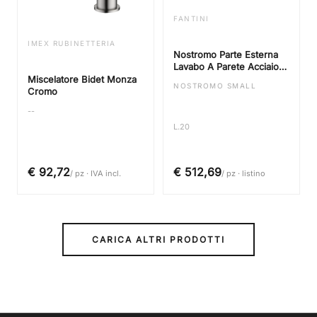
FANTINI
IMEX RUBINETTERIA
Nostromo Parte Esterna
Lavabo A Parete Acciaio
Spazzolato
Miscelatore Bidet Monza
NOSTROMO SMALL
Cromo
--
L.20
€ 92,72
€ 512,69
/ pz · IVA incl.
/ pz · listino
CARICA ALTRI PRODOTTI