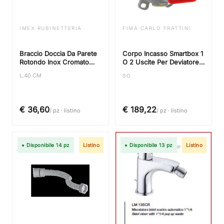
IMEX RUBINETTERIA
FIMA CARLO FRATTINI
Braccio Doccia Da Parete
Corpo Incasso Smartbox 1
Rotondo Inox Cromato
O 2 Uscite Per Deviatore
Galvanico
Push A Filo Per
L.40 CM
SO
Miscelatore Meccanico
€ 36,60
€ 189,22
/ pz · listino
/ pz · listino
● Disponibile 14 pz
Listino
● Disponibile 13 pz
Listino