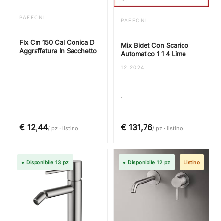
PAFFONI
PAFFONI
Flx Cm 150 Cal Conica D
Mix Bidet Con Scarico
Aggraffatura In Sacchetto
Automatico 1 1 4 Lime
12 2024
.
€ 12,44
€ 131,76
/ pz · listino
/ pz · listino
● Disponibile 13 pz
● Disponibile 12 pz
Listino