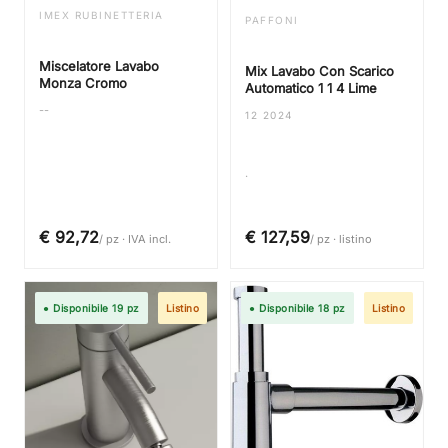
IMEX RUBINETTERIA
PAFFONI
Miscelatore Lavabo
Mix Lavabo Con Scarico
Monza Cromo
Automatico 1 1 4 Lime
--
12 2024
.
€ 92,72
€ 127,59
/ pz · IVA incl.
/ pz · listino
● Disponibile 19 pz
Listino
● Disponibile 18 pz
Listino