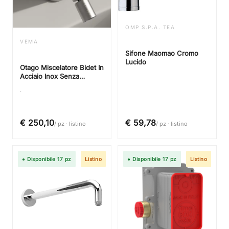
OMP S.P.A. TEA
VEMA
Sifone Maomao Cromo
Lucido
Otago Miscelatore Bidet In
Acciaio Inox Senza
Scarico
.
€ 250,10
€ 59,78
/ pz · listino
/ pz · listino
● Disponibile 17 pz
Listino
● Disponibile 17 pz
Listino