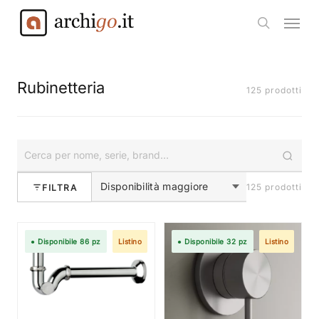
Skip
Menu
to
search
main
content
Rubinetteria
125 prodotti
125 prodotti
FILTRA
● Disponibile 86 pz
Listino
● Disponibile 32 pz
Listino