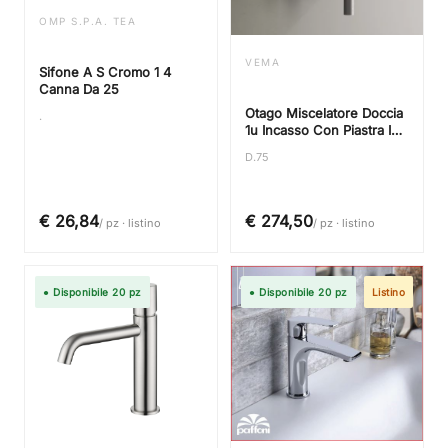
OMP S.P.A. TEA
VEMA
Sifone A S Cromo 1 4
Canna Da 25
Otago Miscelatore Doccia
.
1u Incasso Con Piastra In
Acciaio Inox
D.75
€ 26,84
€ 274,50
/ pz · listino
/ pz · listino
● Disponibile 20 pz
● Disponibile 20 pz
Listino