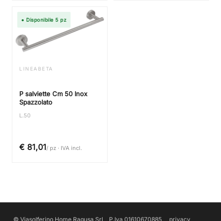
● Disponibile 5 pz
LINEABETA
P salviette Cm 50 Inox
Spazzolato
L.50
€ 81,01
/ pz · IVA incl.
© Viasolferino Home Ragusa Srl P.Iva 01610670885
privacy