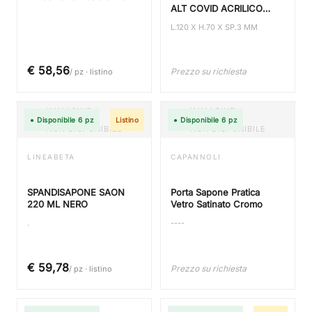
ALT COVID ACRILICO
TRASPARENTE
L.120 X H.70 X SP.3 MM
€ 58,56
Prezzo su richiesta
/ pz · listino
IMMAGINE
IMMAGINE
● Disponibile 6 pz
Listino
● Disponibile 6 pz
NON DISPONIBILE
NON DISPONIBILE
LINEABETA
CAPANNOLI
SPANDISAPONE SAON
Porta Sapone Pratica
220 ML NERO
Vetro Satinato Cromo
.
----
€ 59,78
Prezzo su richiesta
/ pz · listino