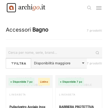
Skip
Menu
to
search
main
content
Accessori
Bagno
7 prodotti
7 prodotti
FILTRA
IMMAGINE
IMMAGINE
● Disponibile 7 pz
Listino
● Disponibile 7 pz
NON DISPONIBILE
NON DISPONIBILE
LINEABETA
LINEABETA
Puliscivetro Acciaio Inox
BARRIERA PROTETTIVA