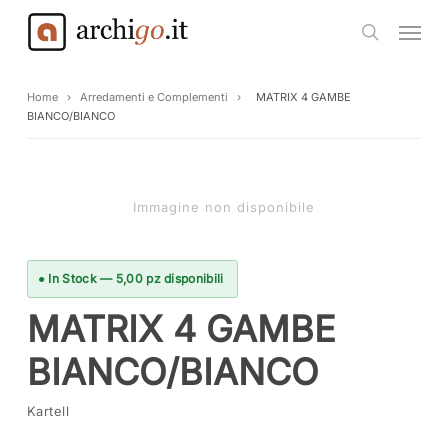
Skip
Menu
to
search
main
content
Home
›
Arredamenti e Complementi
›
MATRIX 4 GAMBE
BIANCO/BIANCO
Immagine non disponibile
● In Stock — 5,00 pz disponibili
MATRIX 4 GAMBE
BIANCO/BIANCO
Kartell