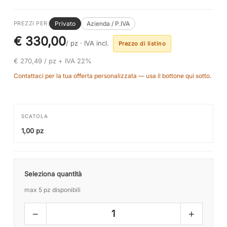
Privato
Azienda / P.IVA
PREZZI PER:
€ 330,00
/ pz ·
IVA incl.
Prezzo di listino
€ 270,49 / pz + IVA 22%
Contattaci per la tua offerta personalizzata — usa il bottone qui sotto.
SCATOLA
1,00 pz
Seleziona quantità
max 5 pz disponibili
−
+
1