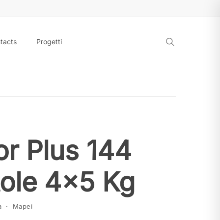
search
tacts
Progetti
or Plus 144
tole 4×5 Kg
ca · Mapei