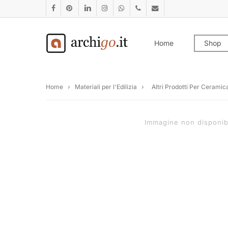
Skip
facebook
pinterest
linkedin
instagram
whatsapp
phone
email
to
main
Home
Shop
content
Home
›
Materiali per l'Edilizia
›
Altri Prodotti Per Ceramic
Immagine non disponib