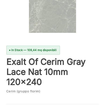
● In Stock — 109,44 mq disponibili
Exalt Of Cerim Gray
Lace Nat 10mm
120×240
Cerim (gruppo florim)