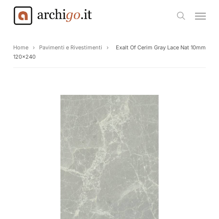
Skip
Menu
to
search
main
content
Home
›
Pavimenti e Rivestimenti
›
Exalt Of Cerim Gray Lace Nat 10mm
120×240