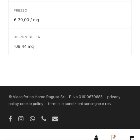
PREZZO
€ 39,00 / mq
DISPONIBILITÀ
109,44 mq
© Viasolferino Home Ragusa Srl P.Iva 01610670885
privacy
policy
cookie policy
termini e condizioni
consegne e resi
facebook
instagram
whatsapp
phone
email