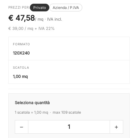
Privato
Azienda / P.IVA
PREZZI PER:
€ 47,58
/ mq ·
IVA incl.
€ 39,00 / mq + IVA 22%
FORMATO
120X240
SCATOLA
1,00 mq
Seleziona quantità
1 scatola = 1,00 mq · max 109 scatole
−
+
1