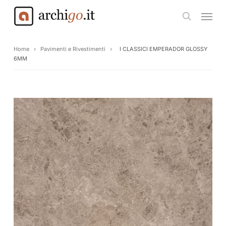
Skip
Menu
to
search
main
content
Home
›
Pavimenti e Rivestimenti
›
I CLASSICI EMPERADOR GLOSSY
6MM