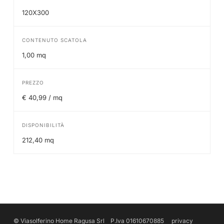
120X300
CONTENUTO SCATOLA
1,00 mq
PREZZO
€ 40,99 / mq
DISPONIBILITÀ
212,40 mq
© Viasolferino Home Ragusa Srl P.Iva 01610670885
privacy