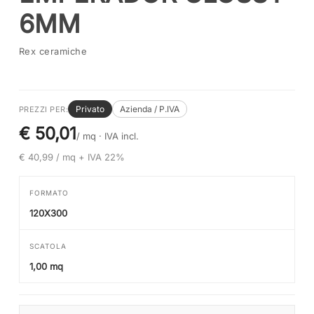
6MM
Rex ceramiche
Privato
Azienda / P.IVA
PREZZI PER:
€ 50,01
/ mq ·
IVA incl.
€ 40,99 / mq + IVA 22%
FORMATO
120X300
SCATOLA
1,00 mq