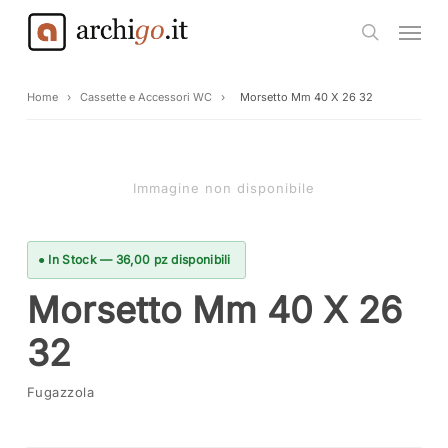
Skip
Menu
to
search
main
content
Home
›
Cassette e Accessori WC
›
Morsetto Mm 40 X 26 32
Immagine non disponibile
● In Stock — 36,00 pz disponibili
Morsetto Mm 40 X 26
32
Fugazzola