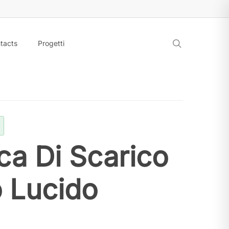
search
tacts
Progetti
ca Di Scarico
 Lucido