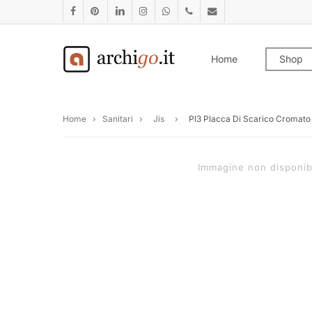
Skip
facebook
pinterest
linkedin
instagram
whatsapp
phone
email
to
main
Home
Shop
content
Home
›
Sanitari
›
Jis
›
Pl3 Placca Di Scarico Cromato
Immagine non disponib