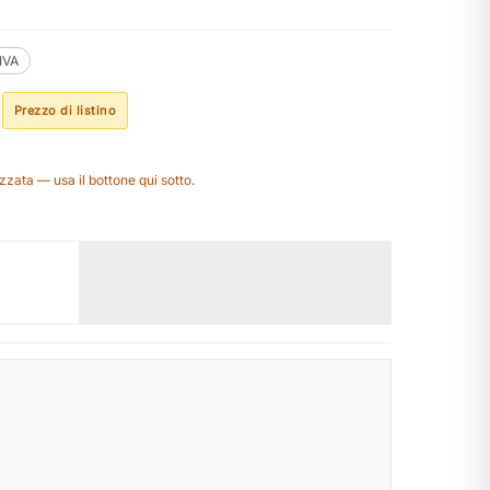
.IVA
Prezzo di listino
zzata — usa il bottone qui sotto.