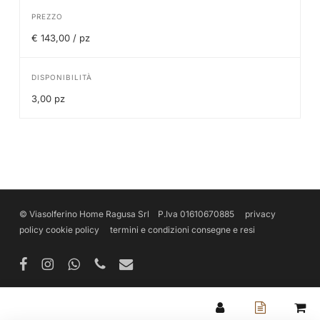
PREZZO
€ 143,00 / pz
DISPONIBILITÀ
3,00 pz
© Viasolferino Home Ragusa Srl P.Iva 01610670885
privacy
policy
cookie policy
termini e condizioni
consegne e resi
facebook
instagram
whatsapp
phone
email