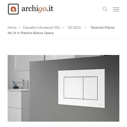
Skip
Menu
to
search
main
content
Home
›
Cassette e Accessori WC
›
03 2023
›
Tecenow Placca
Wc 2t In Plastica Bianco Opaco