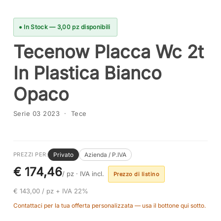
● In Stock — 3,00 pz disponibili
Tecenow Placca Wc 2t
In Plastica Bianco
Opaco
Serie 03 2023 · Tece
Privato
Azienda / P.IVA
PREZZI PER:
€ 174,46
/ pz ·
IVA incl.
Prezzo di listino
€ 143,00 / pz + IVA 22%
Contattaci per la tua offerta personalizzata — usa il bottone qui sotto.