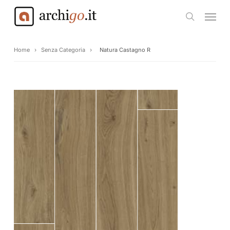
Skip
Menu
to
search
main
content
Home
›
Senza Categoria
›
Natura Castagno R