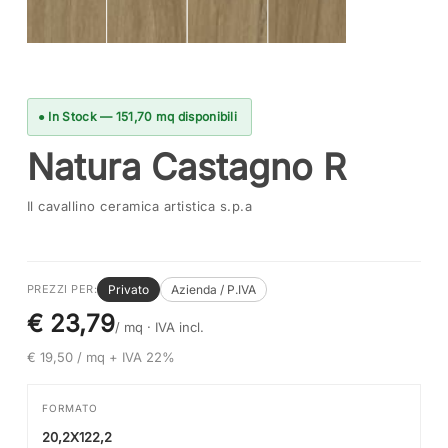
● In Stock — 151,70 mq disponibili
Natura Castagno R
Il cavallino ceramica artistica s.p.a
Privato
Azienda / P.IVA
PREZZI PER:
€ 23,79
/ mq ·
IVA incl.
€ 19,50 / mq + IVA 22%
FORMATO
20,2X122,2