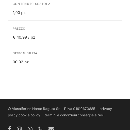
CONTENUTO SCATOLA
1,00 pz
PREZZO
€ 40,99 / pz
DISPONIBILITÀ
90,02 pz
© Viasolferino Home Ragusa Srl P.Iva 01610670885
privacy
policy
cookie policy
termini e condizioni
consegne e resi
facebook
instagram
whatsapp
phone
email