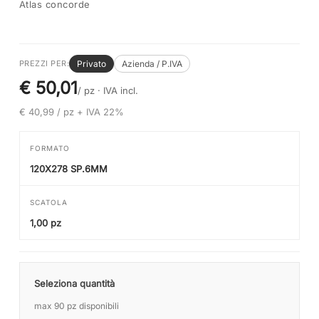
Atlas concorde
Privato
Azienda / P.IVA
PREZZI PER:
€ 50,01
/ pz ·
IVA incl.
€ 40,99 / pz + IVA 22%
FORMATO
120X278 SP.6MM
SCATOLA
1,00 pz
Seleziona quantità
max 90 pz disponibili