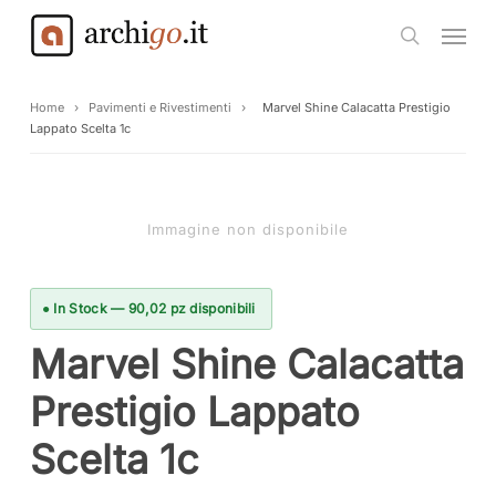
Skip
Menu
to
search
main
content
Home
›
Pavimenti e Rivestimenti
›
Marvel Shine Calacatta Prestigio
Lappato Scelta 1c
Immagine non disponibile
● In Stock — 90,02 pz disponibili
Marvel Shine Calacatta
Prestigio Lappato
Scelta 1c