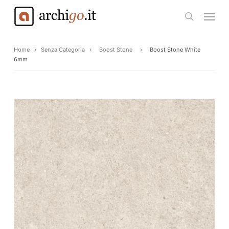
Skip
Menu
to
search
main
content
Home
›
Senza Categoria
›
Boost Stone
›
Boost Stone White
6mm