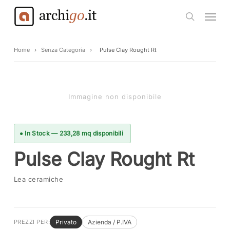
Skip
Menu
to
search
main
content
Home
›
Senza Categoria
›
Pulse Clay Rought Rt
Immagine non disponibile
● In Stock — 233,28 mq disponibili
Pulse Clay Rought Rt
Lea ceramiche
Privato
Azienda / P.IVA
PREZZI PER: