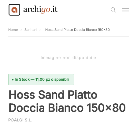
Skip
Menu
to
search
main
content
Home
›
Sanitari
›
Hoss Sand Piatto Doccia Bianco 150×80
Immagine non disponibile
● In Stock — 11,00 pz disponibili
Hoss Sand Piatto
Doccia Bianco 150×80
POALGI S.L.