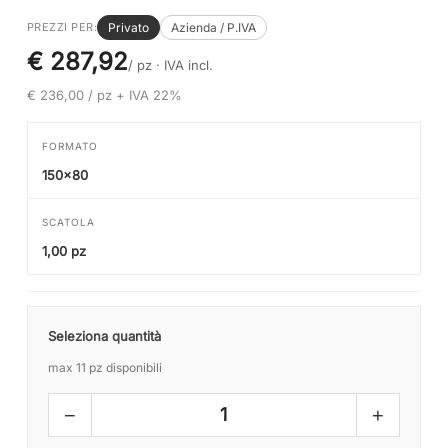
Privato
Azienda / P.IVA
PREZZI PER:
€ 287,92
/ pz ·
IVA incl.
€ 236,00 / pz + IVA 22%
FORMATO
150x80
SCATOLA
1,00 pz
Seleziona quantità
max 11 pz disponibili
−
+
1