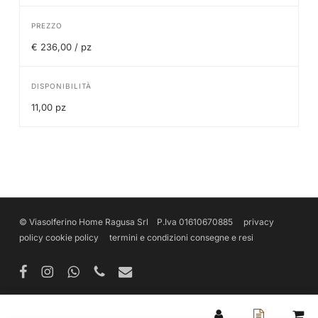
PREZZO
€ 236,00 / pz
DISPONIBILITÀ
11,00 pz
© Viasolferino Home Ragusa Srl P.Iva 01610670885
privacy
policy
cookie policy
termini e condizioni
consegne e resi
facebook
instagram
whatsapp
phone
email