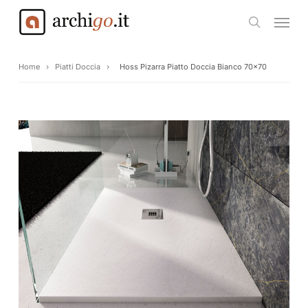
Skip
Menu
to
search
main
content
Home
›
Piatti Doccia
›
Hoss Pizarra Piatto Doccia Bianco 70×70