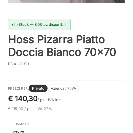
● In Stock — 3,00 pz disponibili
Hoss Pizarra Piatto
Doccia Bianco 70×70
POALGI S.L.
Privato
Azienda / P.IVA
PREZZI PER:
€ 140,30
/ pz ·
IVA incl.
€ 115,00 / pz + IVA 22%
FORMATO
70x70