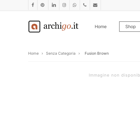
Skip
facebook
pinterest
linkedin
instagram
whatsapp
phone
email
to
main
Home
Shop
content
Home
›
Senza Categoria
›
Fusion Brown
Immagine non disponib