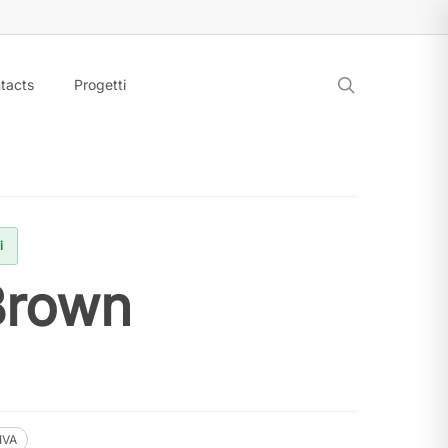
search
tacts
Progetti
i
Brown
.IVA