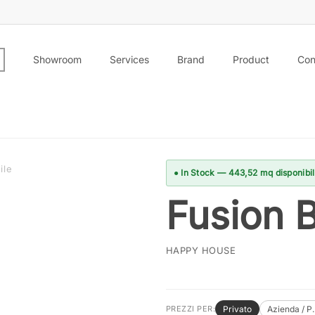
Showroom
Services
Brand
Product
Con
ile
● In Stock — 443,52 mq disponibil
Fusion 
HAPPY HOUSE
Privato
Azienda / P
PREZZI PER: