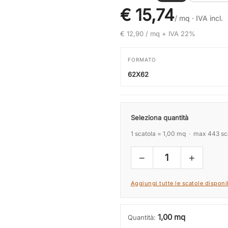
€ 15,74
/ mq ·
IVA incl.
€ 12,90 / mq + IVA 22%
FORMATO
62X62
Seleziona quantità
1 scatola = 1,00 mq · max 443 sc
−
+
1
Aggiungi tutte le scatole disponib
1,00 mq
Quantità: