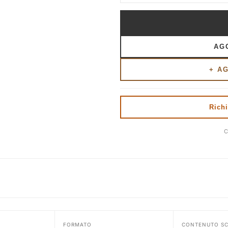
AG
+ A
Richi
C
FORMATO
CONTENUTO S