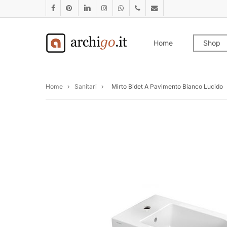
Skip
facebook
pinterest
linkedin
instagram
whatsapp
phone
email
to
main
Home
Shop
content
Home
›
Sanitari
›
Mirto Bidet A Pavimento Bianco Lucido