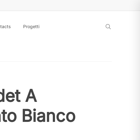
search
tacts
Progetti
det A
to Bianco