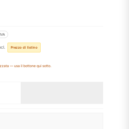
.IVA
cl.
Prezzo di listino
zzata — usa il bottone qui sotto.