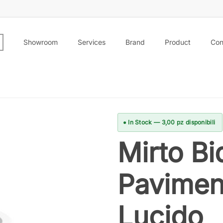
Showroom
Services
Brand
Product
Con
● In Stock — 3,00 pz disponibili
Mirto Bi
Pavimen
Lucido