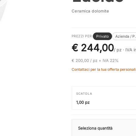
Ceramica dolomite
Privato
Azienda / P
PREZZI PER:
€ 244,00
/ pz ·
IVA in
€ 200,00 / pz + IVA 22%
Contattaci per la tua offerta personali
SCATOLA
1,00 pz
Seleziona quantità