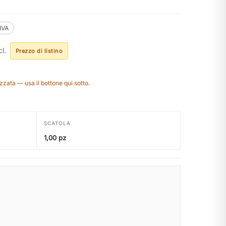
.IVA
l.
Prezzo di listino
zzata — usa il bottone qui sotto.
SCATOLA
1,00 pz