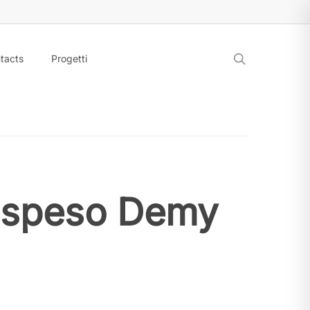
search
tacts
Progetti
ospeso Demy