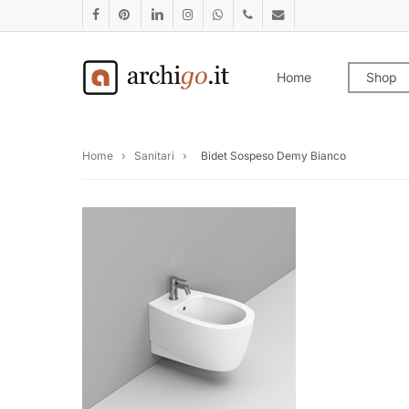
Skip
facebook
pinterest
linkedin
instagram
whatsapp
phone
email
to
main
Home
Shop
content
Home
›
Sanitari
›
Bidet Sospeso Demy Bianco