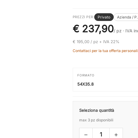
Privato
Azienda / P
PREZZI PER:
€ 237,90
/ pz ·
IVA inc
€ 195,00 / pz + IVA 22%
Contattaci per la tua offerta personali
FORMATO
54X35.8
Seleziona quantità
max 3 pz disponibili
−
+
1