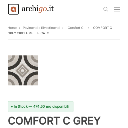
Skip
Menu
to
search
main
content
Home
›
Pavimenti e Rivestimenti
›
Comfort C
›
COMFORT C
GREY CIRCLE RETTIFICATO
● In Stock — 474,50 mq disponibili
COMFORT C GREY