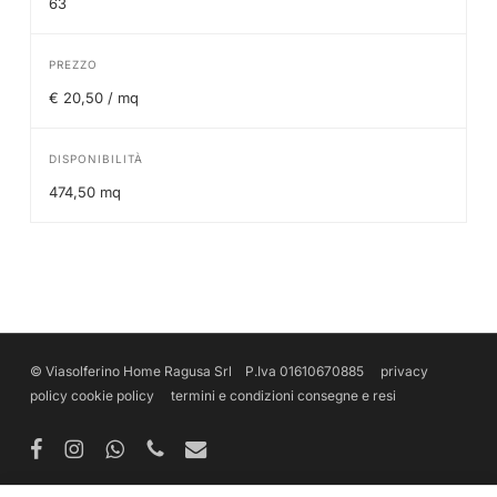
63
PREZZO
€ 20,50 / mq
DISPONIBILITÀ
474,50 mq
© Viasolferino Home Ragusa Srl P.Iva 01610670885
privacy
policy
cookie policy
termini e condizioni
consegne e resi
facebook
instagram
whatsapp
phone
email