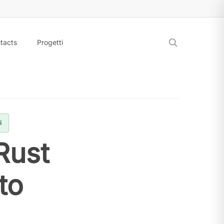
search
tacts
Progetti
i
 Rust
to