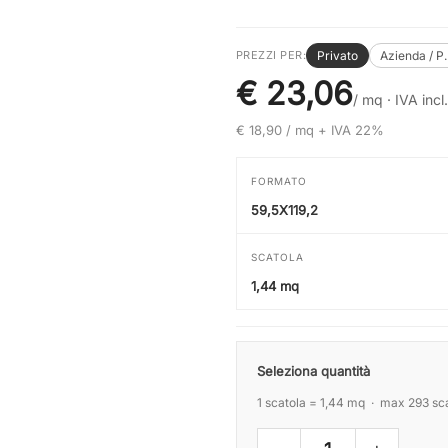
Privato
Azienda / P
PREZZI PER:
€ 23,06
/ mq ·
IVA incl.
€ 18,90 / mq + IVA 22%
FORMATO
59,5X119,2
SCATOLA
1,44 mq
Seleziona quantità
1 scatola = 1,44 mq · max 293 sc