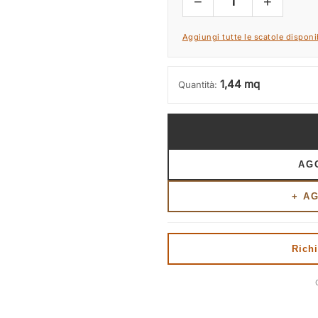
−
+
1
Aggiungi tutte le scatole disponib
1,44 mq
Quantità:
AG
+ A
Richi