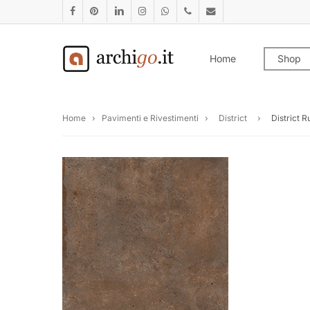
Skip
facebook
pinterest
linkedin
instagram
whatsapp
phone
email
to
main
Home
Shop
content
Home
›
Pavimenti e Rivestimenti
›
District
›
District R