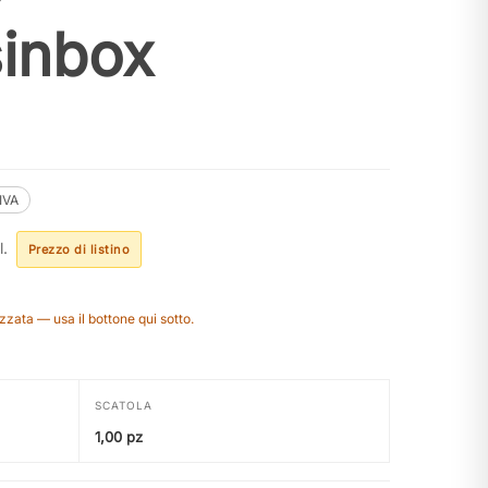
inbox
.IVA
l.
Prezzo di listino
zzata — usa il bottone qui sotto.
SCATOLA
1,00 pz