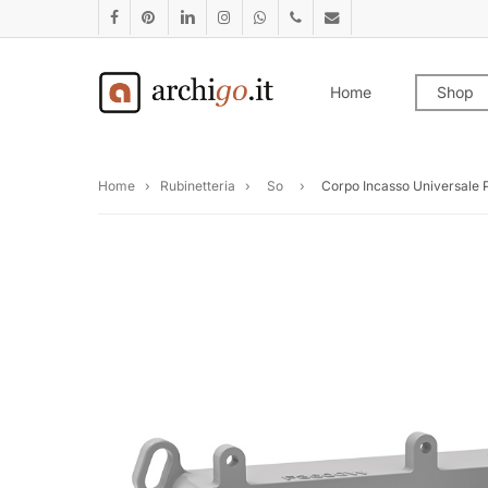
Skip
facebook
pinterest
linkedin
instagram
whatsapp
phone
email
to
main
Home
Shop
content
Home
›
Rubinetteria
›
So
›
Corpo Incasso Universale 