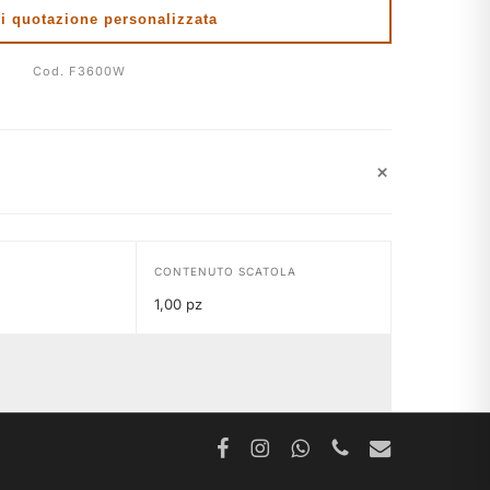
i quotazione personalizzata
Cod. F3600W
+
CONTENUTO SCATOLA
1,00 pz
facebook
instagram
whatsapp
phone
email