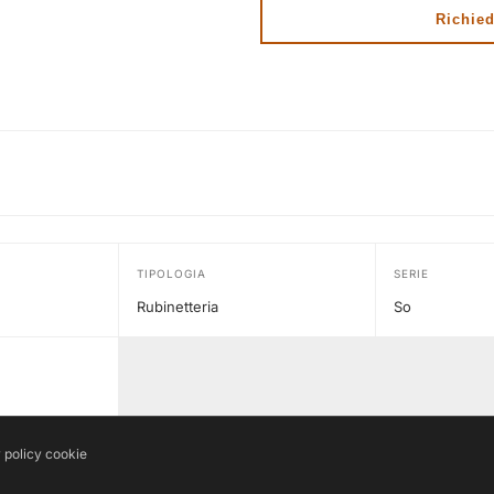
Richied
TIPOLOGIA
SERIE
Rubinetteria
So
 policy
cookie