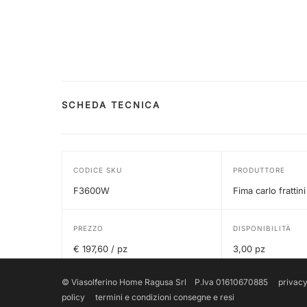
SCHEDA TECNICA
CODICE SKU
PRODUTTORE
F3600W
Fima carlo frattini
PREZZO
DISPONIBILITÀ
€ 197,60 / pz
3,00 pz
© Viasolferino Home Ragusa Srl P.Iva 01610670885
privacy
policy
termini e condizioni
consegne e resi