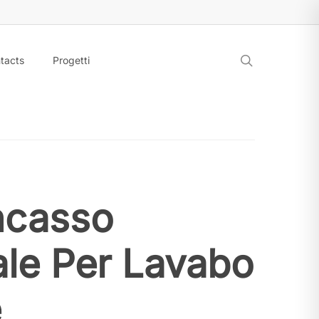
search
tacts
Progetti
ncasso
ale Per Lavabo
e