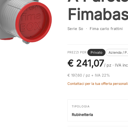
Fimabas
Serie So · Fima carlo frattini
Privato
Azienda / P
PREZZI PER:
€ 241,07
/ pz ·
IVA inc
€ 197,60 / pz + IVA 22%
Contattaci per la tua offerta personali
TIPOLOGIA
Rubinetteria