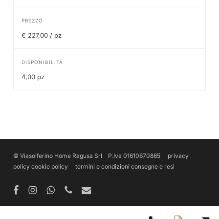
PREZZO
€ 227,00 / pz
DISPONIBILITÀ
4,00 pz
© Viasolferino Home Ragusa Srl P.Iva 01610670885
privacy
policy
cookie policy
termini e condizioni
consegne e resi
facebook
instagram
whatsapp
phone
email