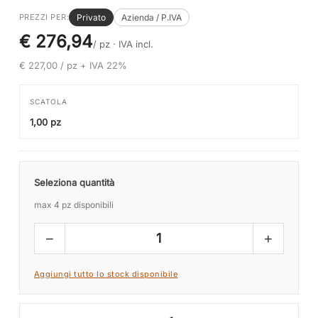
Privato
Azienda / P.IVA
PREZZI PER:
€ 276,94
/ pz ·
IVA incl.
€ 227,00 / pz + IVA 22%
SCATOLA
1,00 pz
Seleziona quantità
max 4 pz disponibili
−
+
1
Aggiungi tutto lo stock disponibile