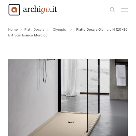
Skip
Menu
to
search
main
content
Home
›
Piatti Doccia
›
Olympic
›
Piatto Doccia Olympic N 120×80
B 4 5cm Bianco Morbido