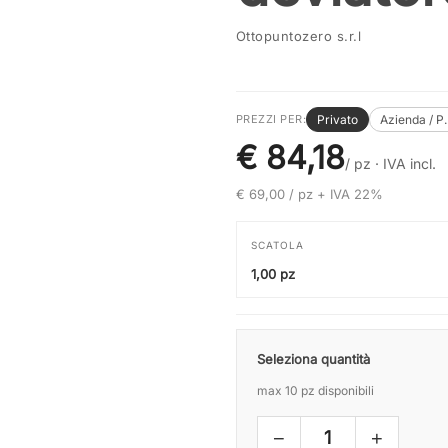
Ottopuntozero s.r.l
Privato
Azienda / P
PREZZI PER:
€ 84,18
/ pz ·
IVA incl.
€ 69,00 / pz + IVA 22%
SCATOLA
1,00 pz
Seleziona quantità
max 10 pz disponibili
−
+
1