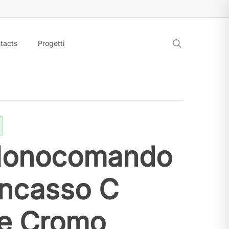
search
tacts
Progetti
Monocomando
Incasso C
re Cromo