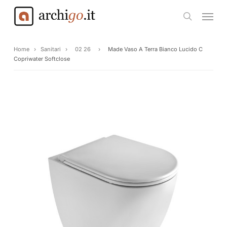
Skip
Menu
to
search
main
content
Home
›
Sanitari
›
02 26
›
Made Vaso A Terra Bianco Lucido C
Copriwater Softclose