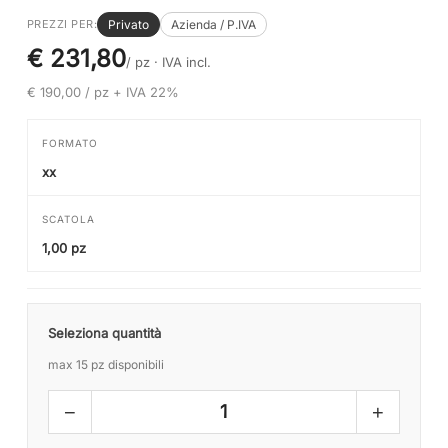
Privato
Azienda / P.IVA
PREZZI PER:
€ 231,80
/ pz ·
IVA incl.
€ 190,00 / pz + IVA 22%
FORMATO
xx
SCATOLA
1,00 pz
Seleziona quantità
max 15 pz disponibili
−
+
1