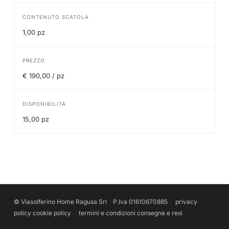
CONTENUTO SCATOLA
1,00 pz
PREZZO
€ 190,00 / pz
DISPONIBILITÀ
15,00 pz
© Viasolferino Home Ragusa Srl P.Iva 01610670885
privacy
policy
cookie policy
termini e condizioni
consegne e resi